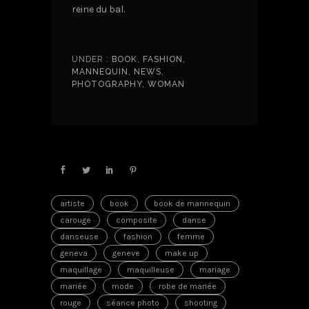
reine du bal.
UNDER :
BOOK
,
FASHION
,
MANNEQUIN
,
NEWS
,
PHOTOGRAPHY
,
WOMAN
artiste
book
book de mannequin
carouge
composite
danse
danseuse
fashion
femme
geneva
geneve
make up
maquillage
maquilleuse
mariage
mariée
mode
robe de mariée
rouge
séance photo
shooting