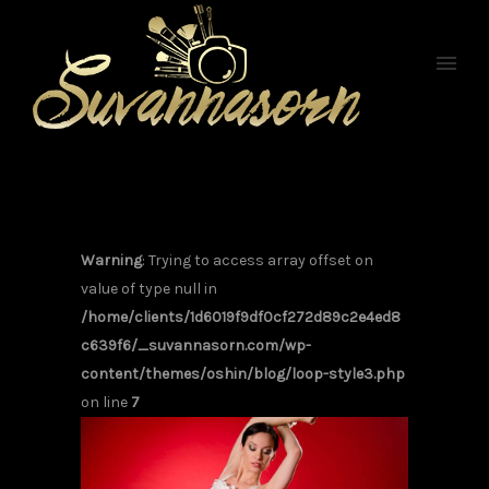
Warning
: Trying to access array offset on
value of type null in
/home/clients/1d6019f9df0cf272d89c2e4ed8
c639f6/_suvannasorn.com/wp-
content/themes/oshin/blog/loop-style3.php
on line
7